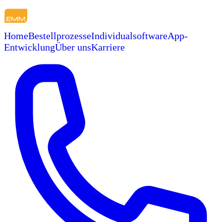
Home
Bestellprozesse
Individualsoftware
App-
Entwicklung
Über uns
Karriere